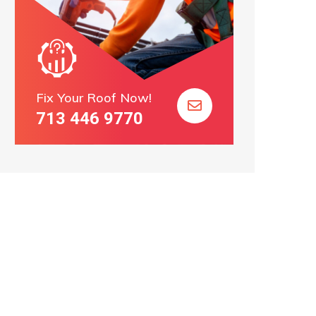
Fix Your Roof Now!
713 446 9770