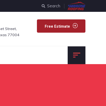
Search
Free Estimate
t Street,
exas 77004