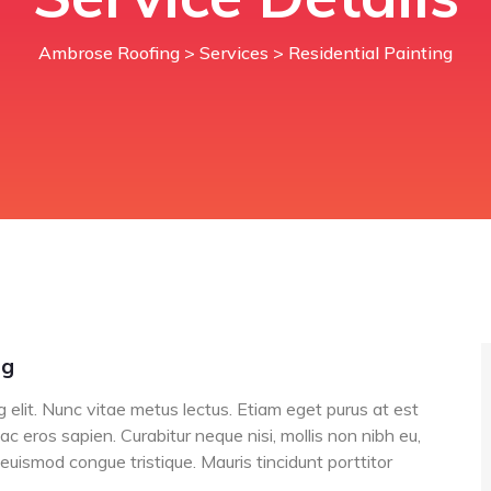
Ambrose Roofing
>
Services
> Residential Painting
ng
 elit. Nunc vitae metus lectus. Etiam eget purus at est
 ac eros sapien. Curabitur neque nisi, mollis non nibh eu,
s euismod congue tristique. Mauris tincidunt porttitor